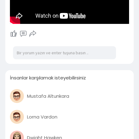
İnsanlar karşılamak isteyebilirsiniz
Mustafa Altunkara
Lorna Vardon
Dwight Hawken