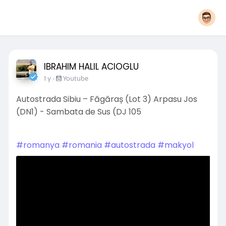
IBRAHIM HALIL ACIOGLU
1 y
-
Youtube
Autostrada Sibiu – Făgăraș (Lot 3) Arpasu Jos
(DN1) - Sambata de Sus (DJ 105
#romanya
#romania
#autostrada
#makyol