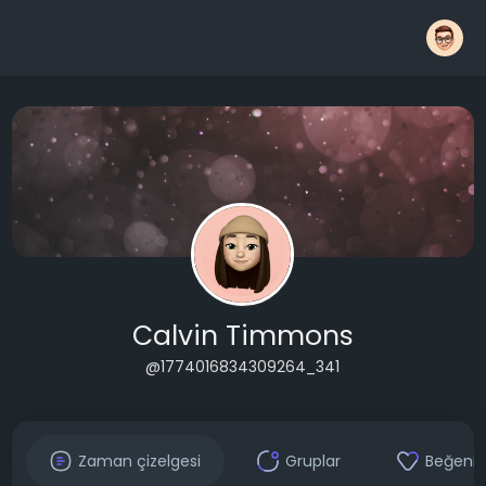
Calvin Timmons
@1774016834309264_341
Zaman çizelgesi
Gruplar
Beğenil