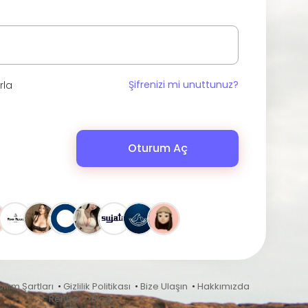
Şifrenizi mi unuttunuz?
rla
Oturum Aç
anım Şartları
•
Gizlilik Politikası
•
Bize Ulaşın
•
Hakkımızda
•
Rehber
•
Blog