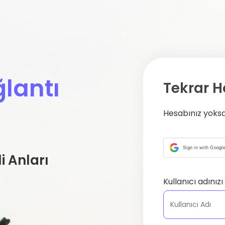
lantı
Tekrar H
Hesabınız yoks
Sign in with Googl
 Anları
Kullanıcı adınızı 