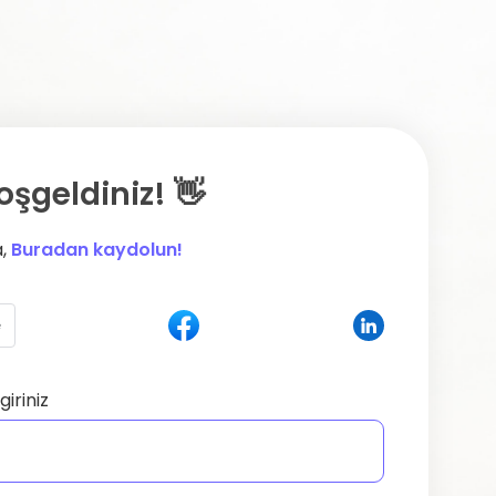
oşgeldiniz! 👋
a,
Buradan kaydolun!
e
giriniz